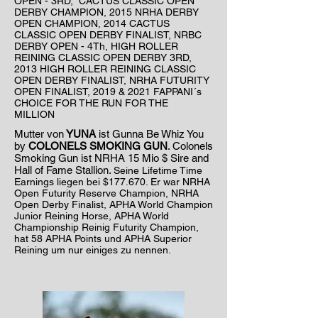
OPEN - 3RD, CACTUS CLASSIC OPEN
DERBY CHAMPION, 2015 NRHA DERBY
OPEN CHAMPION, 2014 CACTUS
CLASSIC OPEN DERBY FINALIST, NRBC
DERBY OPEN - 4Th, HIGH ROLLER
REINING CLASSIC OPEN DERBY 3RD,
2013 HIGH ROLLER REINING CLASSIC
OPEN DERBY FINALIST, NRHA FUTURITY
OPEN FINALIST, 2019 & 2021 FAPPANI´s
CHOICE FOR THE RUN FOR THE
MILLION
Mutter von
YUNA
ist Gunna Be Whiz You
by
COLONELS SMOKING GUN
. Colonels
Smoking Gun ist NRHA 15 Mio $ Sire and
Hall of Fame Stallion.
Seine Lifetime Time
Earnings liegen bei $177.670. Er war NRHA
Open Futurity Reserve Champion, NRHA
Open Derby Finalist, APHA World Champion
Junior Reining Horse, APHA World
Championship Reinig Futurity Champion,
hat 58 APHA Points und APHA Superior
Reining um nur einiges zu nennen.