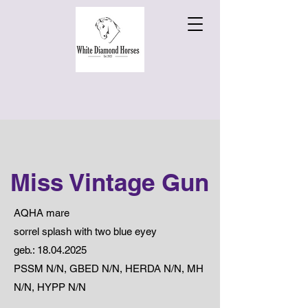
Miss Vintage Gun
AQHA mare
sorrel splash with two blue eyey
geb.:
18.04.2025
PSSM N/N, GBED N/N, HERDA N/N, MH
N/N, HYPP N/N